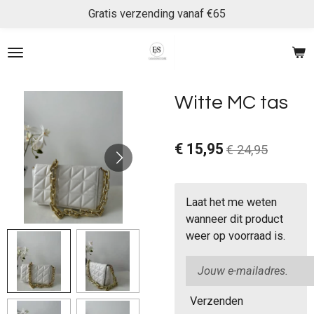
Gratis verzending vanaf €65
Ga
direct
naar
de
hoofdinhoud
Witte MC tas
€ 15,95
€ 24,95
Laat het me weten
wanneer dit product
weer op voorraad is.
Verzenden